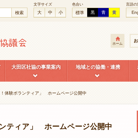
文字サイズ
色合い
言語の
大
中
小
黒
青
黄
Eng
標準
お
ホーム
て
大田区社協の事業案内
地域との協働・連携
6夏！体験ボランティア」 ホームページ公開中
ボランティア」 ホームページ公開中