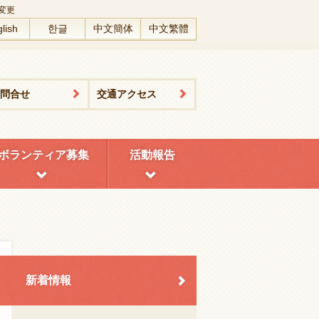
変更
lish
한글
中文簡体
中文繁體
問合せ
交通アクセス
ボランティア募集
活動報告
新着情報