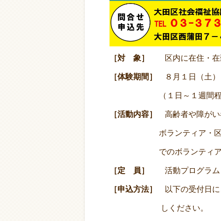
［対 象］
区内に在住・在
［体験期間］
８月１日（土）～
（１日～１週間程
［
活動内容
］
高齢者や障がい
ボランティア・区民（
でのボランティア
［定 員］
活動プログラム
［
申込方法
］
以下の受付日に
しください。